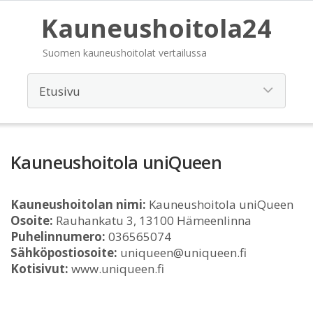
Kauneushoitola24
Suomen kauneushoitolat vertailussa
Kauneushoitola uniQueen
Kauneushoitolan nimi:
Kauneushoitola uniQueen
Osoite:
Rauhankatu 3, 13100 Hämeenlinna
Puhelinnumero:
036565074
Sähköpostiosoite:
uniqueen@uniqueen.fi
Kotisivut:
www.uniqueen.fi