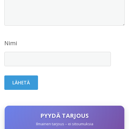
Nimi
PYYDÄ TARJOUS
Ilmainen tarjous – ei sitoumuksia