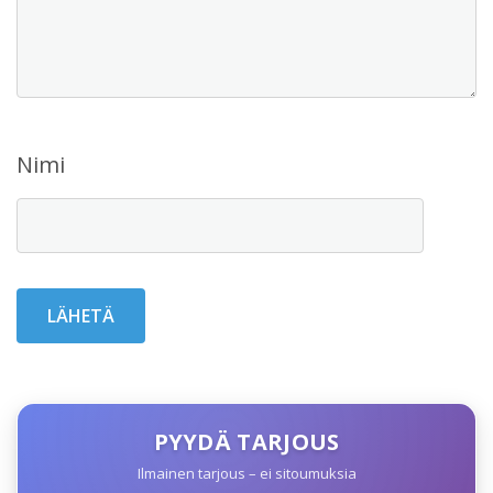
Nimi
PYYDÄ TARJOUS
Ilmainen tarjous – ei sitoumuksia