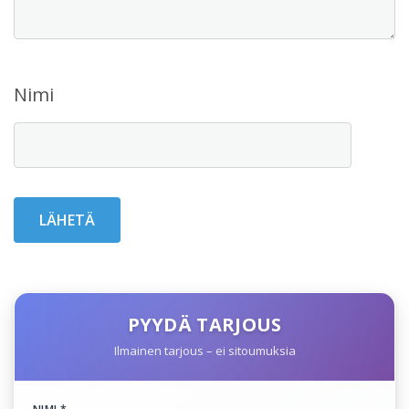
Nimi
PYYDÄ TARJOUS
Ilmainen tarjous – ei sitoumuksia