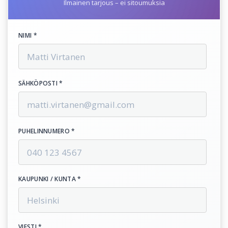
Ilmainen tarjous – ei sitoumuksia
NIMI *
SÄHKÖPOSTI *
PUHELINNUMERO *
KAUPUNKI / KUNTA *
VIESTI *