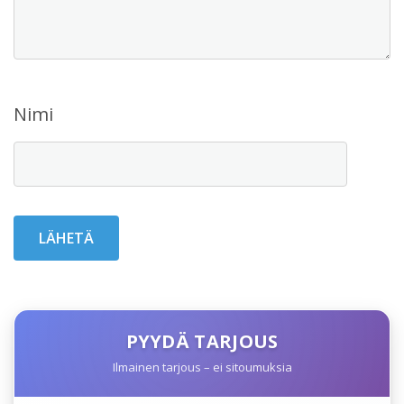
Nimi
PYYDÄ TARJOUS
Ilmainen tarjous – ei sitoumuksia