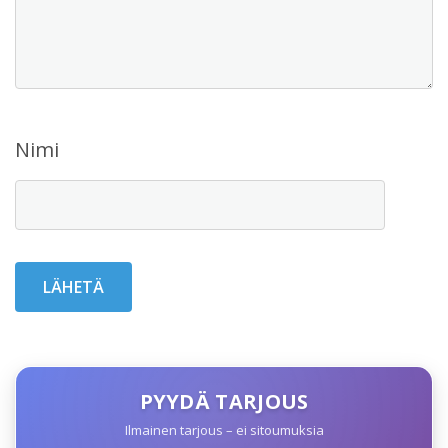
Nimi
PYYDÄ TARJOUS
Ilmainen tarjous – ei sitoumuksia