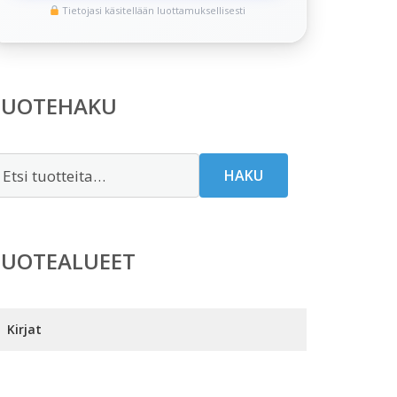
Tietojasi käsitellään luottamuksellisesti
TUOTEHAKU
tsi:
HAKU
TUOTEALUEET
Kirjat