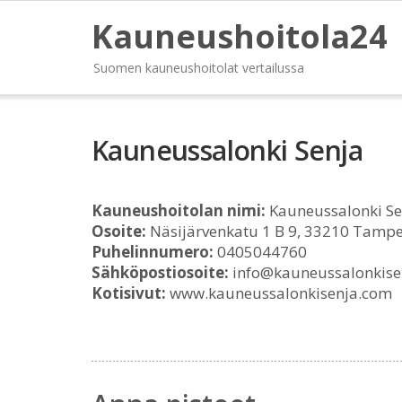
Kauneushoitola24
Suomen kauneushoitolat vertailussa
Kauneussalonki Senja
Kauneushoitolan nimi:
Kauneussalonki Se
Osoite:
Näsijärvenkatu 1 B 9, 33210 Tamp
Puhelinnumero:
0405044760
Sähköpostiosoite:
info@kauneussalonkise
Kotisivut:
www.kauneussalonkisenja.com