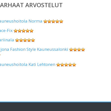
PARHAAT ARVOSTELUT
auneushoitola Norma
ace-Fix
ariinala
ljona Fashion Style Kauneussalonki
auneushoitola Kati Lehtonen