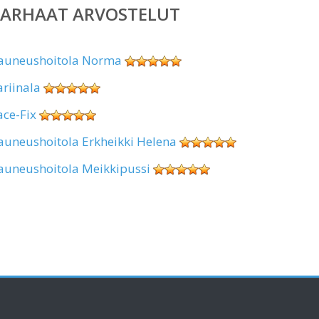
PARHAAT ARVOSTELUT
auneushoitola Norma
ariinala
ace-Fix
auneushoitola Erkheikki Helena
auneushoitola Meikkipussi