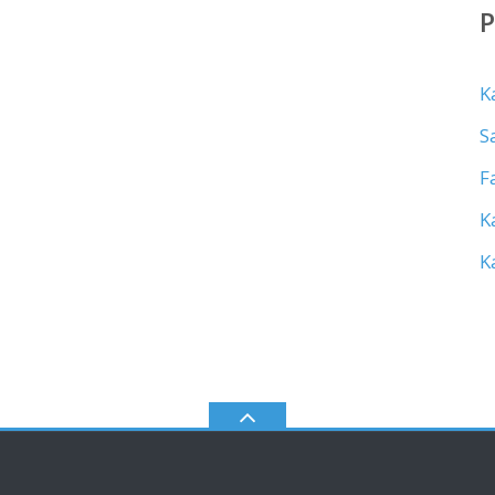
K
S
F
K
K