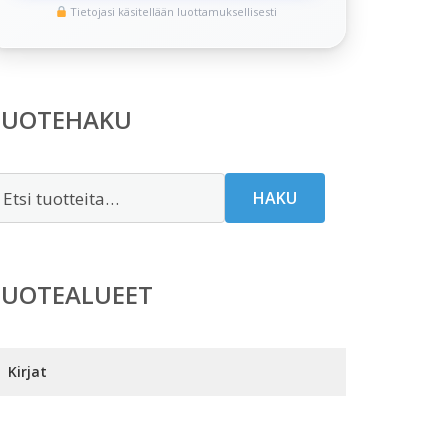
Tietojasi käsitellään luottamuksellisesti
TUOTEHAKU
tsi:
HAKU
TUOTEALUEET
Kirjat