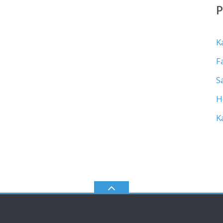
K
F
S
H
K