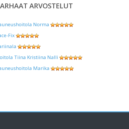
PARHAAT ARVOSTELUT
auneushoitola Norma
ace-Fix
ariinala
oitola Tiina Kristiina Nalli
auneushoitola Marika