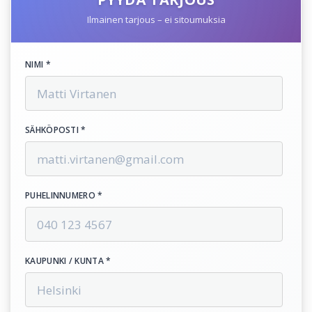
Ilmainen tarjous – ei sitoumuksia
NIMI *
SÄHKÖPOSTI *
PUHELINNUMERO *
KAUPUNKI / KUNTA *