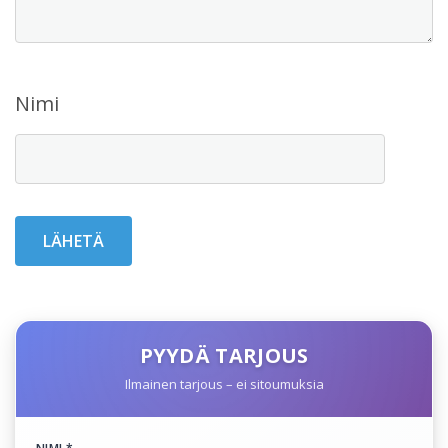
Nimi
PYYDÄ TARJOUS
Ilmainen tarjous – ei sitoumuksia