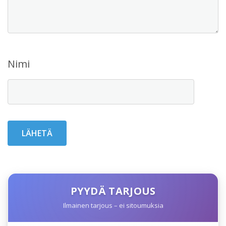
Nimi
PYYDÄ TARJOUS
Ilmainen tarjous – ei sitoumuksia