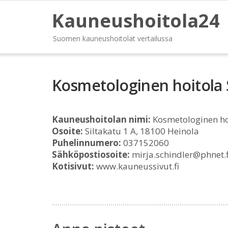
Kauneushoitola24
Suomen kauneushoitolat vertailussa
Kosmetologinen hoitola 
Kauneushoitolan nimi:
Kosmetologinen hoi
Osoite:
Siltakatu 1 A, 18100 Heinola
Puhelinnumero:
037152060
Sähköpostiosoite:
mirja.schindler@phnet.f
Kotisivut:
www.kauneussivut.fi