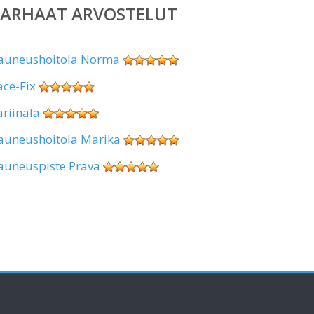
PARHAAT ARVOSTELUT
auneushoitola Norma
ace-Fix
ariinala
auneushoitola Marika
auneuspiste Prava