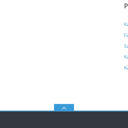
K
F
S
K
K