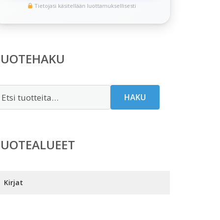
Tietojasi käsitellään luottamuksellisesti
TUOTEHAKU
tsi:
HAKU
TUOTEALUEET
Kirjat