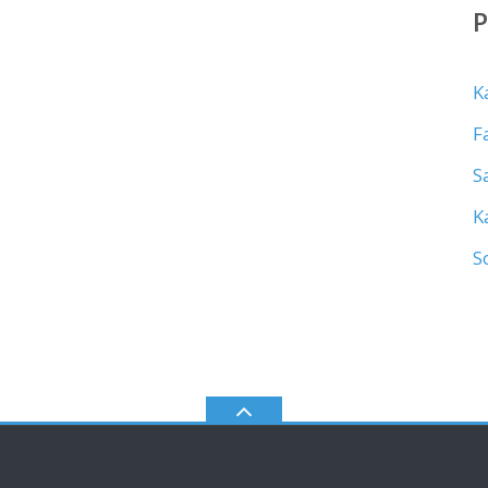
K
F
S
K
S