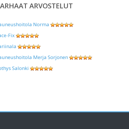
PARHAAT ARVOSTELUT
auneushoitola Norma
ace-Fix
ariinala
auneushoitola Merja Sorjonen
othys Salonki