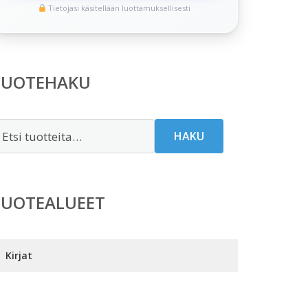
Tietojasi käsitellään luottamuksellisesti
TUOTEHAKU
tsi:
HAKU
TUOTEALUEET
Kirjat