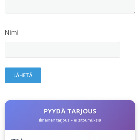
Nimi
PYYDÄ TARJOUS
Ilmainen tarjous – ei sitoumuksia