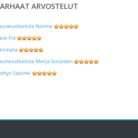
PARHAAT ARVOSTELUT
auneushoitola Norma
ace-Fix
ariinala
auneushoitola Merja Sorjonen
othys Salonki