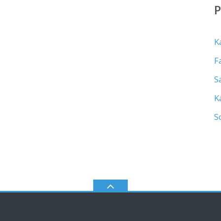
K
F
S
K
S