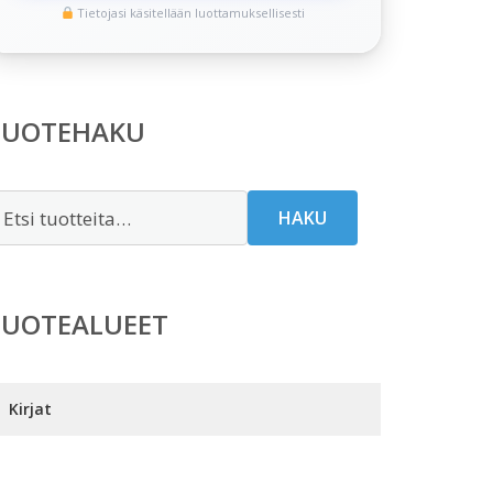
Tietojasi käsitellään luottamuksellisesti
TUOTEHAKU
tsi:
HAKU
TUOTEALUEET
Kirjat