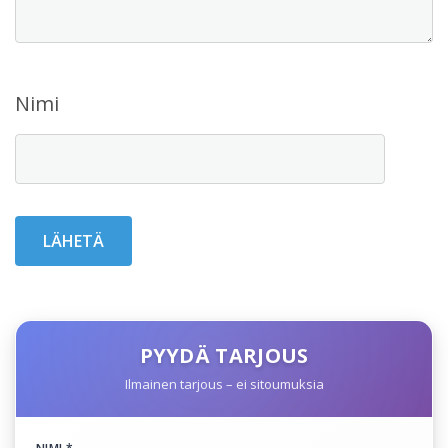
Nimi
PYYDÄ TARJOUS
Ilmainen tarjous – ei sitoumuksia