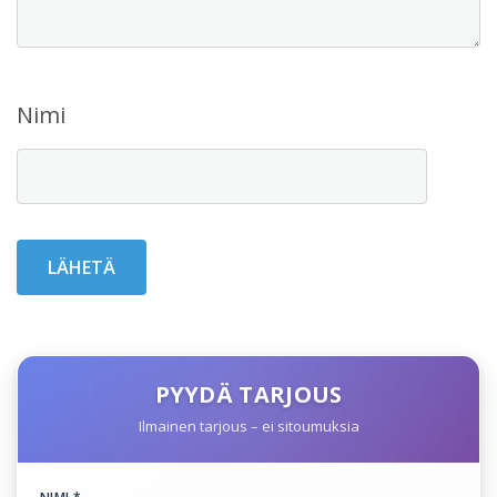
Nimi
PYYDÄ TARJOUS
Ilmainen tarjous – ei sitoumuksia