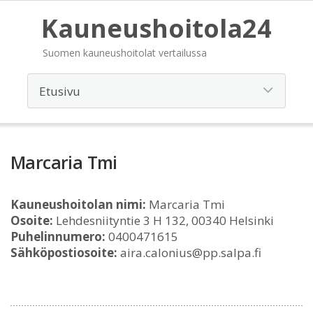
Kauneushoitola24
Suomen kauneushoitolat vertailussa
Marcaria Tmi
Kauneushoitolan nimi:
Marcaria Tmi
Osoite:
Lehdesniityntie 3 H 132, 00340 Helsinki
Puhelinnumero:
0400471615
Sähköpostiosoite:
aira.calonius@pp.salpa.fi