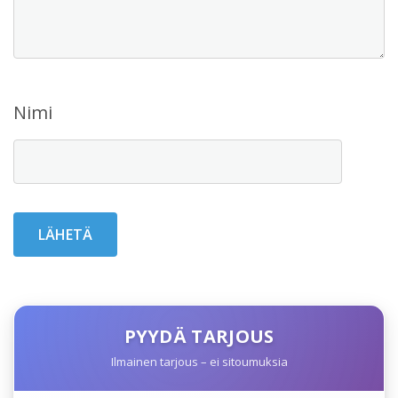
Nimi
PYYDÄ TARJOUS
Ilmainen tarjous – ei sitoumuksia