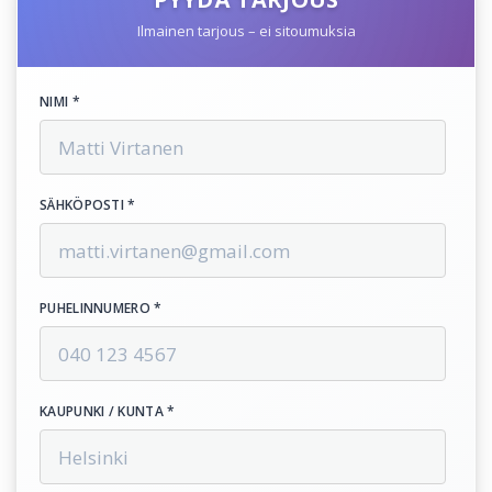
Ilmainen tarjous – ei sitoumuksia
NIMI *
SÄHKÖPOSTI *
PUHELINNUMERO *
KAUPUNKI / KUNTA *