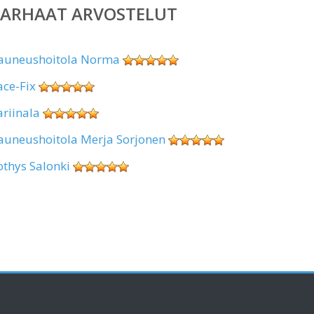
PARHAAT ARVOSTELUT
auneushoitola Norma
ace-Fix
ariinala
auneushoitola Merja Sorjonen
othys Salonki