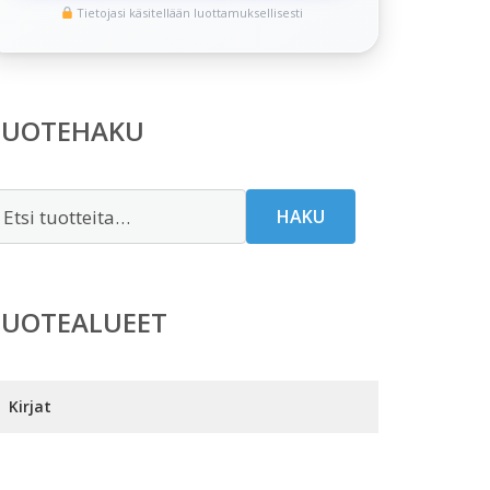
Tietojasi käsitellään luottamuksellisesti
TUOTEHAKU
tsi:
HAKU
TUOTEALUEET
Kirjat