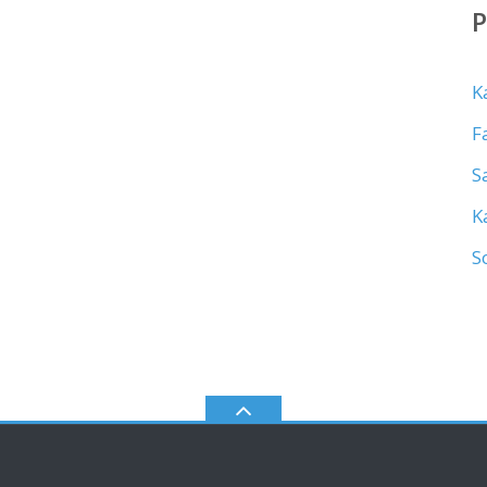
K
F
S
K
S