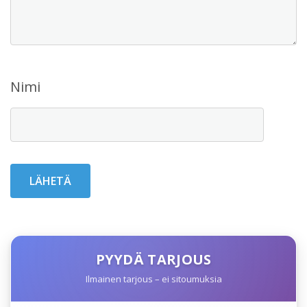
Nimi
PYYDÄ TARJOUS
Ilmainen tarjous – ei sitoumuksia