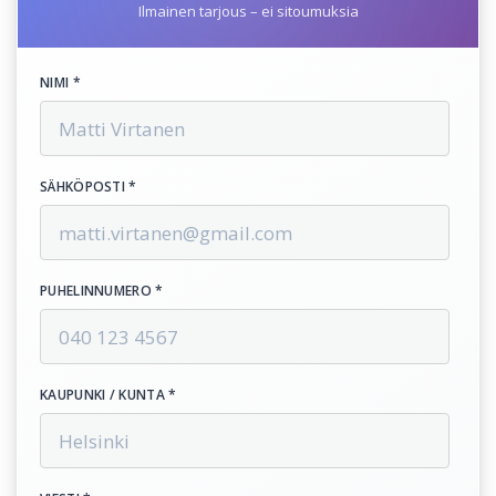
Ilmainen tarjous – ei sitoumuksia
NIMI *
SÄHKÖPOSTI *
PUHELINNUMERO *
KAUPUNKI / KUNTA *