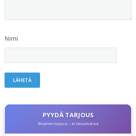
Nimi
PYYDÄ TARJOUS
Ilmainen tarjous – ei sitoumuksia