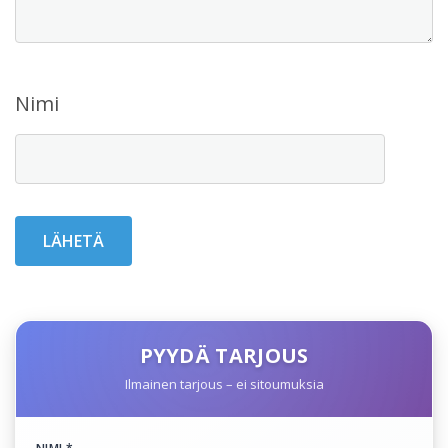
Nimi
PYYDÄ TARJOUS
Ilmainen tarjous – ei sitoumuksia