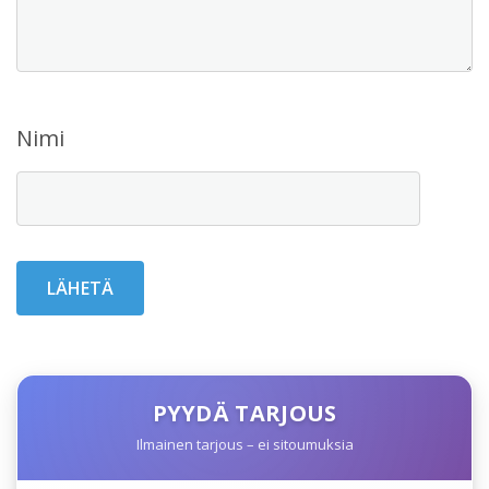
Nimi
PYYDÄ TARJOUS
Ilmainen tarjous – ei sitoumuksia