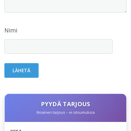
Nimi
PYYDÄ TARJOUS
Ilmainen tarjous – ei sitoumuksia