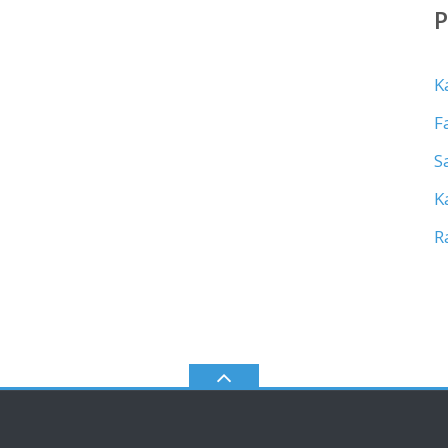
K
F
S
K
R