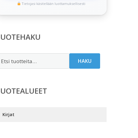
Tietojasi käsitellään luottamuksellisesti
TUOTEHAKU
tsi:
HAKU
TUOTEALUEET
Kirjat