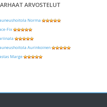
PARHAAT ARVOSTELUT
auneushoitola Norma
ace-Fix
ariinala
auneushoitola Aurinkoinen
astas Marge