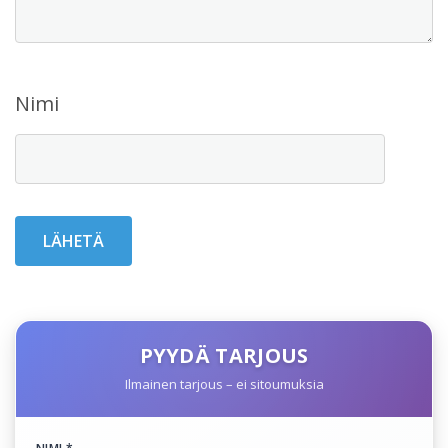
Nimi
PYYDÄ TARJOUS
Ilmainen tarjous – ei sitoumuksia