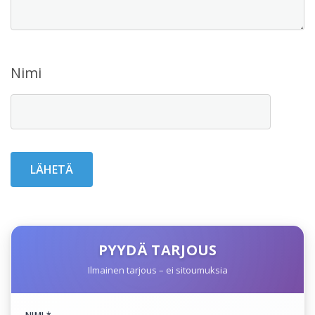
Nimi
PYYDÄ TARJOUS
Ilmainen tarjous – ei sitoumuksia