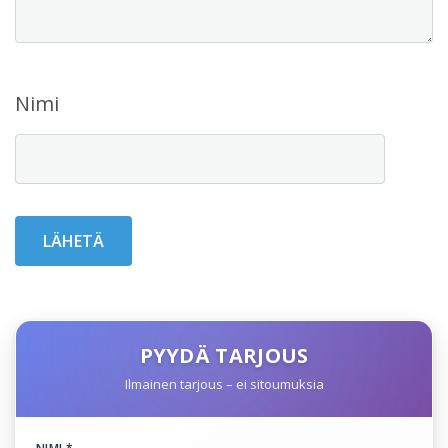
Nimi
PYYDÄ TARJOUS
Ilmainen tarjous – ei sitoumuksia