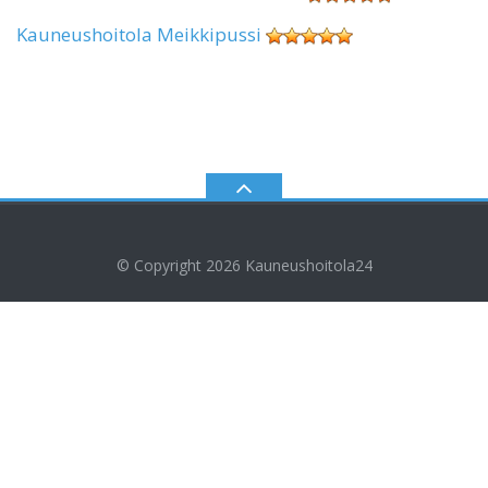
Kauneushoitola Meikkipussi
© Copyright 2026
Kauneushoitola24