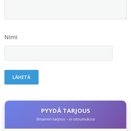
Nimi
PYYDÄ TARJOUS
Ilmainen tarjous – ei sitoumuksia