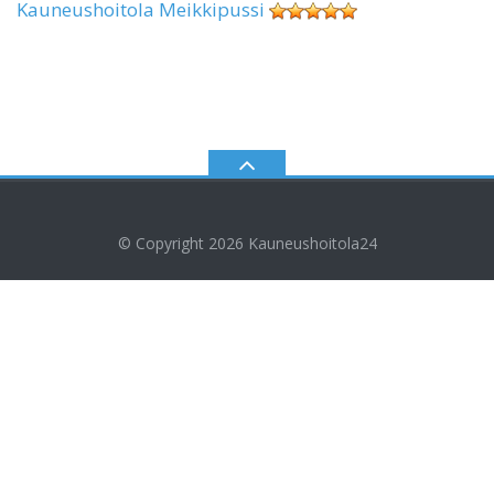
Kauneushoitola Meikkipussi
© Copyright 2026
Kauneushoitola24