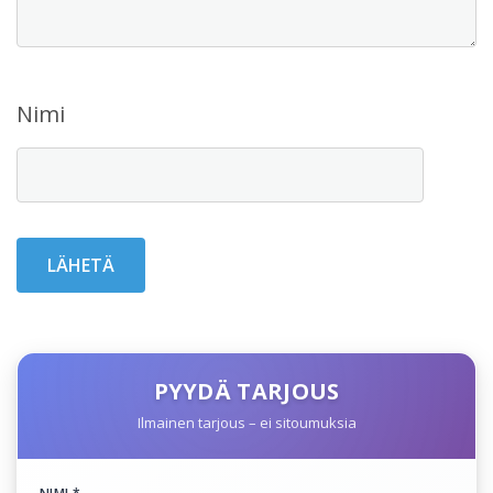
Nimi
PYYDÄ TARJOUS
Ilmainen tarjous – ei sitoumuksia