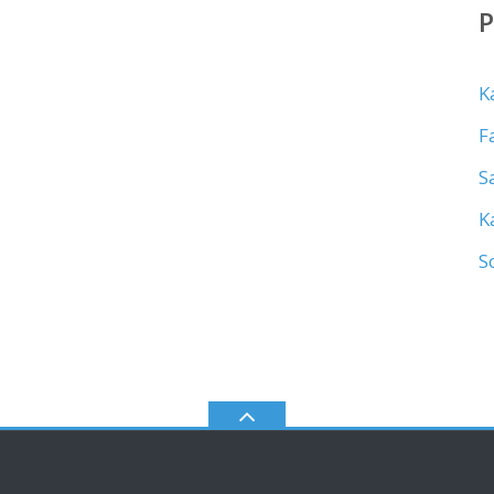
K
F
S
K
S