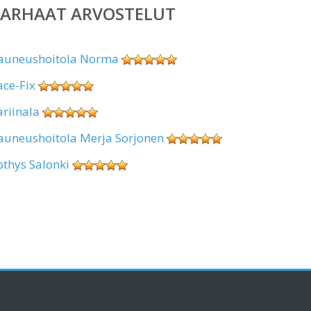
PARHAAT ARVOSTELUT
auneushoitola Norma
ace-Fix
ariinala
auneushoitola Merja Sorjonen
othys Salonki