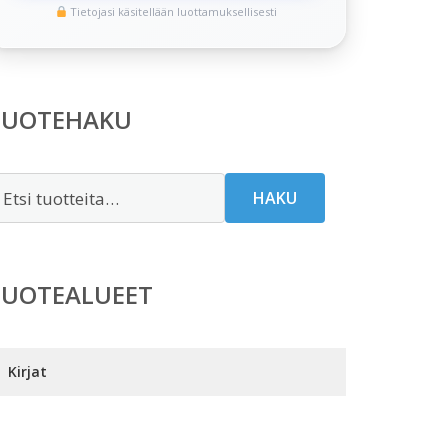
Tietojasi käsitellään luottamuksellisesti
TUOTEHAKU
tsi:
HAKU
TUOTEALUEET
Kirjat