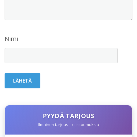
Nimi
PYYDÄ TARJOUS
Ilmainen tarjous – ei sitoumuksia