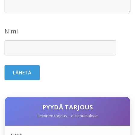
Nimi
PYYDÄ TARJOUS
Ilmainen tarjous – ei sitoumuksia