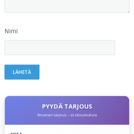
Nimi
PYYDÄ TARJOUS
Ilmainen tarjous – ei sitoumuksia