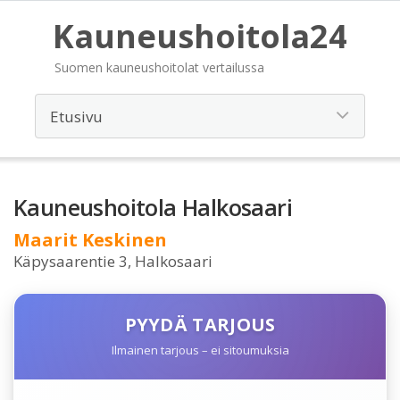
Kauneushoitola24
Suomen kauneushoitolat vertailussa
Kauneushoitola Halkosaari
Maarit Keskinen
Käpysaarentie 3, Halkosaari
PYYDÄ TARJOUS
Ilmainen tarjous – ei sitoumuksia