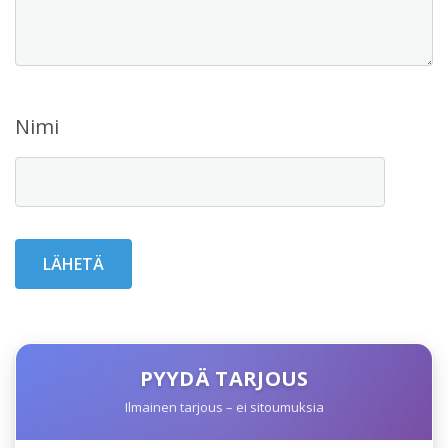
Nimi
PYYDÄ TARJOUS
Ilmainen tarjous – ei sitoumuksia