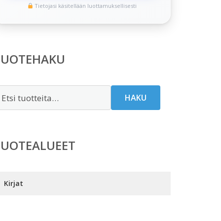
Tietojasi käsitellään luottamuksellisesti
TUOTEHAKU
tsi:
HAKU
TUOTEALUEET
Kirjat