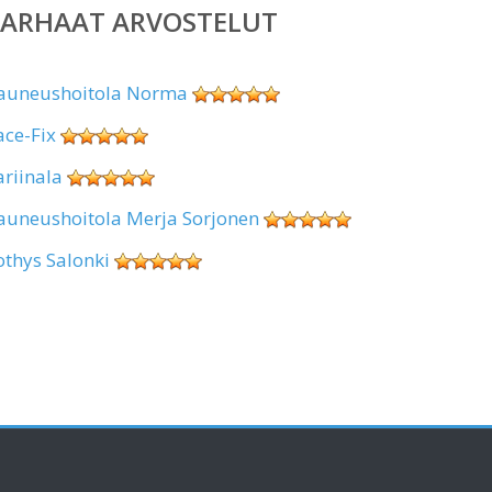
PARHAAT ARVOSTELUT
auneushoitola Norma
ace-Fix
ariinala
auneushoitola Merja Sorjonen
othys Salonki