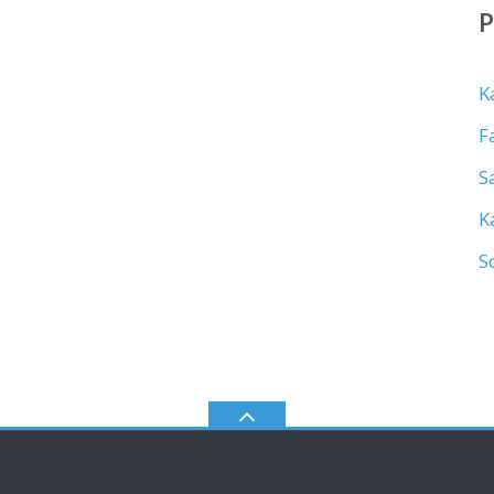
K
F
S
K
S