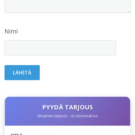
Nimi
PYYDÄ TARJOUS
Ilmainen tarjous – ei sitoumuksia