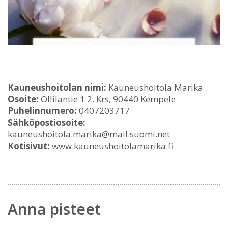
Kauneushoitolan nimi:
Kauneushoitola Marika
Osoite:
Ollilantie 1 2. Krs, 90440 Kempele
Puhelinnumero:
0407203717
Sähköpostiosoite:
kauneushoitola.marika@mail.suomi.net
Kotisivut:
www.kauneushoitolamarika.fi
Anna pisteet