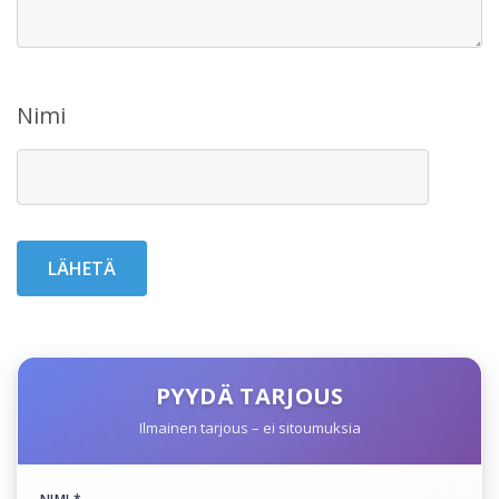
Nimi
PYYDÄ TARJOUS
Ilmainen tarjous – ei sitoumuksia