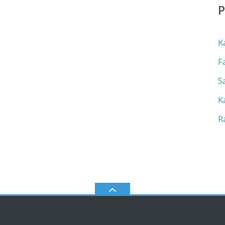
K
F
S
K
R