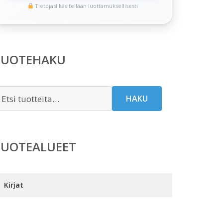
Tietojasi käsitellään luottamuksellisesti
TUOTEHAKU
tsi:
HAKU
TUOTEALUEET
Kirjat