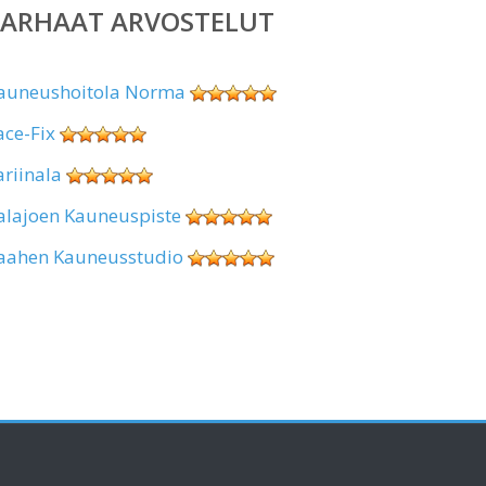
PARHAAT ARVOSTELUT
auneushoitola Norma
ace-Fix
ariinala
alajoen Kauneuspiste
aahen Kauneusstudio