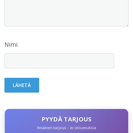
Nimi
PYYDÄ TARJOUS
Ilmainen tarjous – ei sitoumuksia