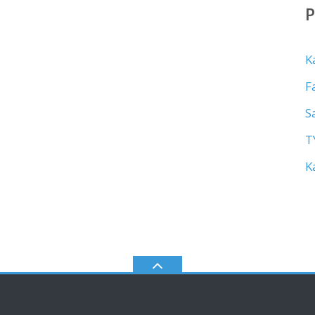
K
F
S
T
K