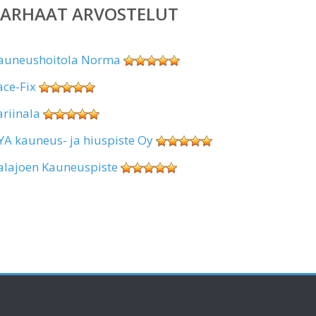
PARHAAT ARVOSTELUT
auneushoitola Norma
ace-Fix
ariinala
YA kauneus- ja hiuspiste Oy
alajoen Kauneuspiste