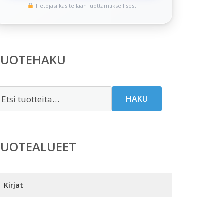
Tietojasi käsitellään luottamuksellisesti
TUOTEHAKU
tsi:
HAKU
TUOTEALUEET
Kirjat