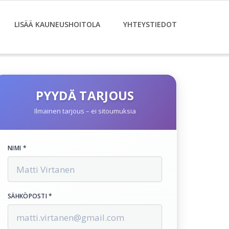
LISÄÄ KAUNEUSHOITOLA
YHTEYSTIEDOT
PYYDÄ TARJOUS
Ilmainen tarjous – ei sitoumuksia
NIMI *
SÄHKÖPOSTI *