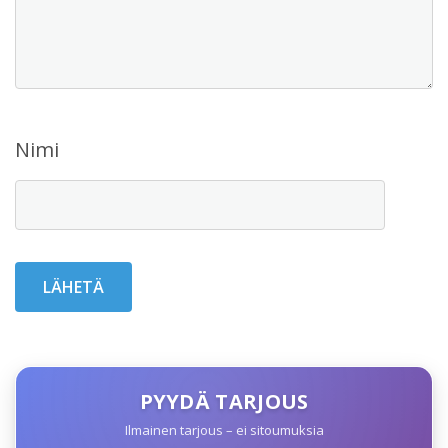
Nimi
PYYDÄ TARJOUS
Ilmainen tarjous – ei sitoumuksia