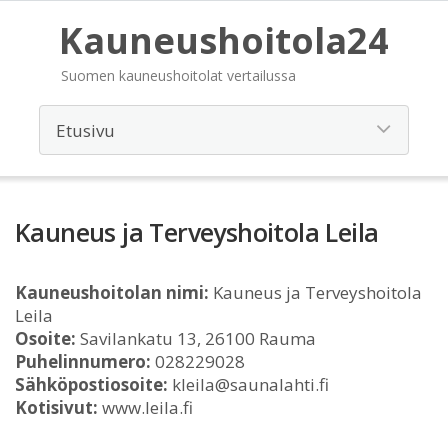
Kauneushoitola24
Suomen kauneushoitolat vertailussa
Kauneus ja Terveyshoitola Leila
Kauneushoitolan nimi:
Kauneus ja Terveyshoitola
Leila
Osoite:
Savilankatu 13, 26100 Rauma
Puhelinnumero:
028229028
Sähköpostiosoite:
kleila@saunalahti.fi
Kotisivut:
www.leila.fi