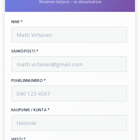
Ilmainen tarjous – ei sitoumuksia
NIMI *
SÄHKÖPOSTI *
PUHELINNUMERO *
KAUPUNKI / KUNTA *
VIESTI *