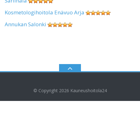
Sariinala
Kosmetologihoitola Enävuo Arja
Annukan Salonki
© Copyright 2026
Kauneushoitola24