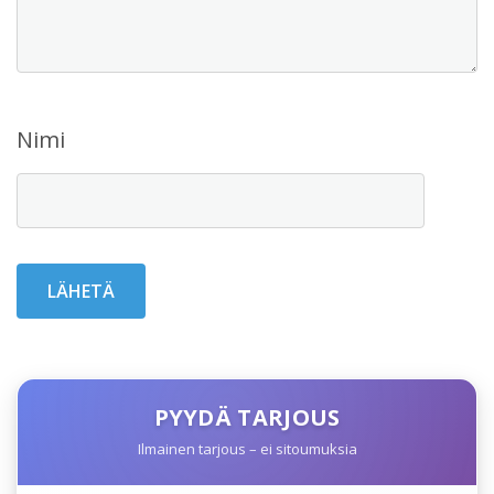
Nimi
PYYDÄ TARJOUS
Ilmainen tarjous – ei sitoumuksia