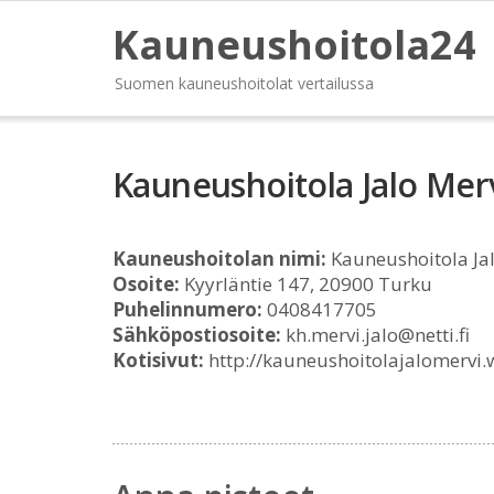
Kauneushoitola24
Suomen kauneushoitolat vertailussa
Kauneushoitola Jalo Mer
Kauneushoitolan nimi:
Kauneushoitola Ja
Osoite:
Kyyrläntie 147, 20900 Turku
Puhelinnumero:
0408417705
Sähköpostiosoite:
kh.mervi.jalo@netti.fi
Kotisivut:
http://kauneushoitolajalomervi.