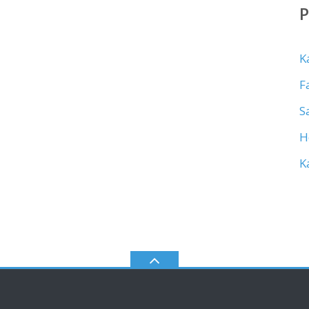
K
F
S
H
K