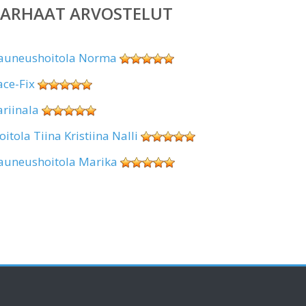
PARHAAT ARVOSTELUT
auneushoitola Norma
ace-Fix
ariinala
oitola Tiina Kristiina Nalli
auneushoitola Marika