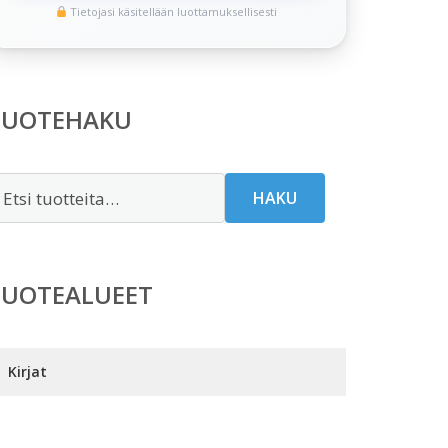
Tietojasi käsitellään luottamuksellisesti
TUOTEHAKU
tsi:
HAKU
TUOTEALUEET
Kirjat